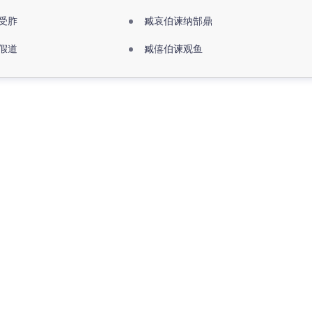
受胙
臧哀伯谏纳郜鼎
假道
臧僖伯谏观鱼
更多>