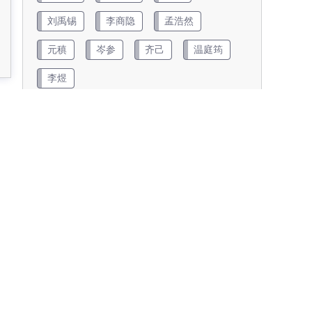
刘禹锡
李商隐
孟浩然
元稹
岑参
齐己
温庭筠
李煜
查看更多
朝代
两汉
五代
元代
先秦
南北朝
唐代
宋代
明代
清代
近现代
金朝
隋代
魏晋