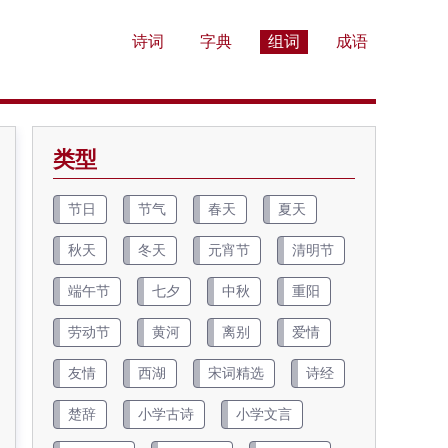
诗词
字典
组词
成语
类型
节日
节气
春天
夏天
秋天
冬天
元宵节
清明节
端午节
七夕
中秋
重阳
劳动节
黄河
离别
爱情
友情
西湖
宋词精选
诗经
楚辞
小学古诗
小学文言