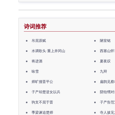
诗词推荐
吊屈原赋
陋室铭
水调歌头·重上井冈山
西塞山怀
将进酒
夏夜叹
咏雪
九辩
师旷撞晋平公
扁鹊见蔡
子产却楚逆女以兵
阴饴甥对
驹支不屈于晋
子产告范
季梁谏追楚师
寺人披见