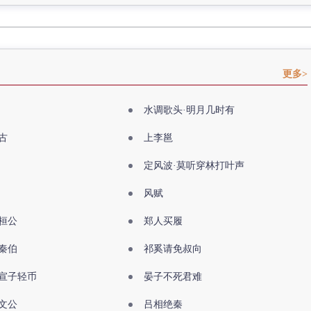
更多>
水调歌头·明月几时有
古
上李邕
定风波·莫听穿林打叶声
风赋
桓公
郑人买履
秦伯
祁奚请免叔向
宣子轻币
晏子不死君难
文公
吕相绝秦