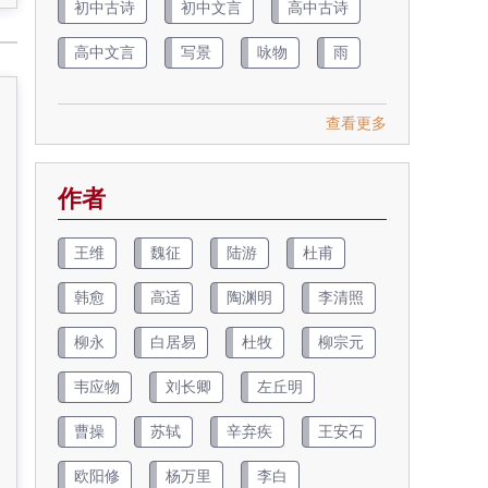
初中古诗
初中文言
高中古诗
高中文言
写景
咏物
雨
查看更多
作者
王维
魏征
陆游
杜甫
韩愈
高适
陶渊明
李清照
柳永
白居易
杜牧
柳宗元
韦应物
刘长卿
左丘明
曹操
苏轼
辛弃疾
王安石
欧阳修
杨万里
李白