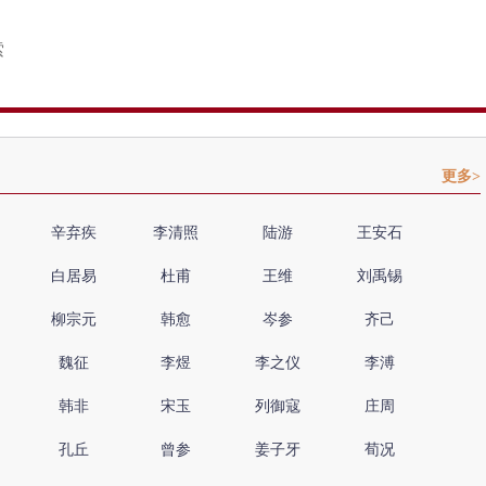
更多>
辛弃疾
李清照
陆游
王安石
白居易
杜甫
王维
刘禹锡
柳宗元
韩愈
岑参
齐己
魏征
李煜
李之仪
李溥
韩非
宋玉
列御寇
庄周
孔丘
曾参
姜子牙
荀况