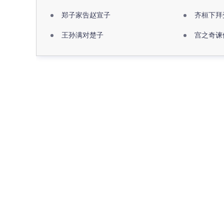
郑子家告赵宣子
齐桓下拜
王孙满对楚子
宫之奇谏
名句推荐
最近更新
大家都在查