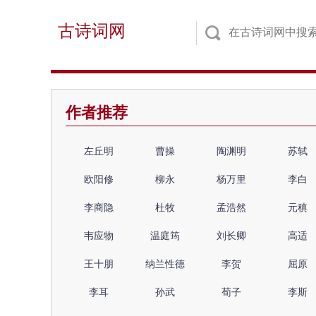
古诗词网
作者推荐
左丘明
曹操
陶渊明
苏轼
欧阳修
柳永
杨万里
李白
李商隐
杜牧
孟浩然
元稹
韦应物
温庭筠
刘长卿
高适
王十朋
纳兰性德
李贺
屈原
李耳
孙武
荀子
李斯