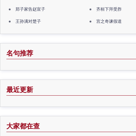
郑子家告赵宣子
齐桓下拜受胙
王孙满对楚子
宫之奇谏假道
名句推荐
最近更新
大家都在查