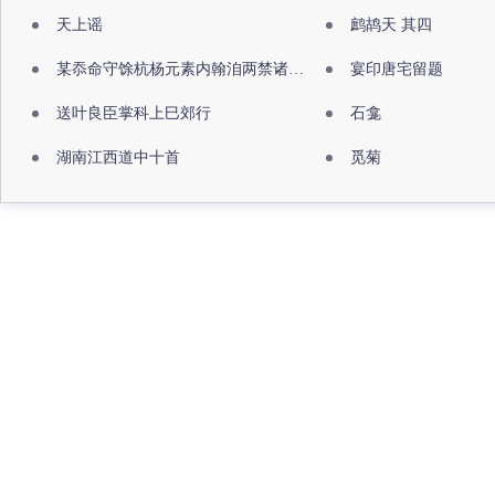
天上谣
鹧鸪天 其四
某忝命守馀杭杨元素内翰洎两禁诸公出祖佛寺
宴印唐宅留题
送叶良臣掌科上巳郊行
石龛
湖南江西道中十首
觅菊