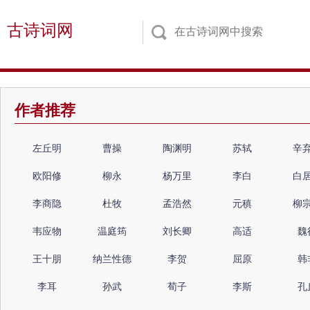
古诗词网
作者推荐
左丘明
曹操
陶渊明
苏轼
辛
欧阳修
柳永
杨万里
李白
白
李商隐
杜牧
孟浩然
元稹
柳
韦应物
温庭筠
刘长卿
高适
魏
王十朋
纳兰性德
李贺
屈原
韩
李耳
孙武
荀子
李斯
孔