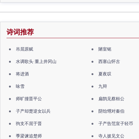
诗词推荐
吊屈原赋
陋室铭
水调歌头·重上井冈山
西塞山怀古
将进酒
夏夜叹
咏雪
九辩
师旷撞晋平公
扁鹊见蔡桓公
子产却楚逆女以兵
阴饴甥对秦伯
驹支不屈于晋
子产告范宣子轻币
季梁谏追楚师
寺人披见文公