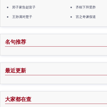
郑子家告赵宣子
齐桓下拜受胙
王孙满对楚子
宫之奇谏假道
名句推荐
最近更新
大家都在查