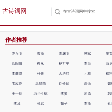
古诗词网
作者推荐
左丘明
曹操
陶渊明
苏轼
辛
欧阳修
柳永
杨万里
李白
白
李商隐
杜牧
孟浩然
元稹
柳
韦应物
温庭筠
刘长卿
高适
魏
王十朋
纳兰性德
李贺
屈原
韩
李耳
孙武
荀子
李斯
孔