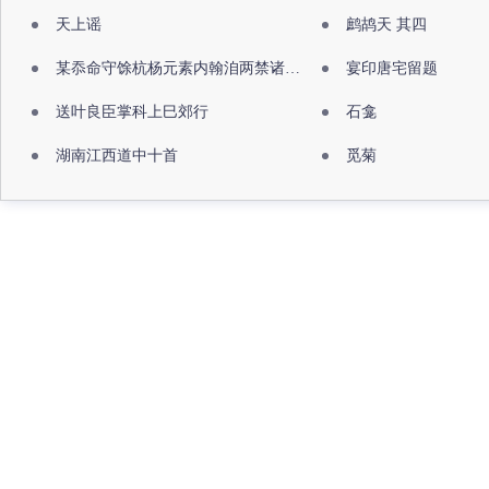
天上谣
鹧鸪天 其四
某忝命守馀杭杨元素内翰洎两禁诸公出祖佛寺
宴印唐宅留题
送叶良臣掌科上巳郊行
石龛
湖南江西道中十首
觅菊