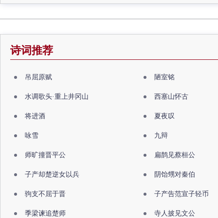
诗词推荐
吊屈原赋
陋室铭
水调歌头·重上井冈山
西塞山怀古
将进酒
夏夜叹
咏雪
九辩
师旷撞晋平公
扁鹊见蔡桓公
子产却楚逆女以兵
阴饴甥对秦伯
驹支不屈于晋
子产告范宣子轻币
季梁谏追楚师
寺人披见文公