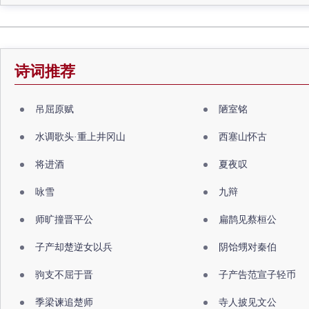
诗词推荐
吊屈原赋
陋室铭
水调歌头·重上井冈山
西塞山怀古
将进酒
夏夜叹
咏雪
九辩
师旷撞晋平公
扁鹊见蔡桓公
子产却楚逆女以兵
阴饴甥对秦伯
驹支不屈于晋
子产告范宣子轻币
季梁谏追楚师
寺人披见文公