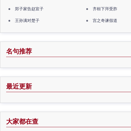
郑子家告赵宣子
齐桓下拜受胙
王孙满对楚子
宫之奇谏假道
名句推荐
最近更新
大家都在查