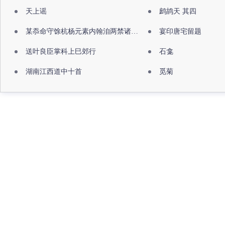
天上谣
鹧鸪天 其四
某忝命守馀杭杨元素内翰洎两禁诸公出祖佛寺
宴印唐宅留题
送叶良臣掌科上巳郊行
石龛
湖南江西道中十首
觅菊