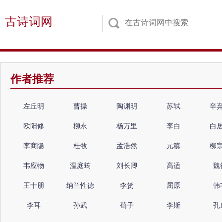
古诗词网
作者推荐
左丘明
曹操
陶渊明
苏轼
辛
欧阳修
柳永
杨万里
李白
白
李商隐
杜牧
孟浩然
元稹
柳
韦应物
温庭筠
刘长卿
高适
魏
王十朋
纳兰性德
李贺
屈原
韩
李耳
孙武
荀子
李斯
孔