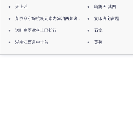
天上谣
鹧鸪天 其四
某忝命守馀杭杨元素内翰洎两禁诸公出祖佛寺
宴印唐宅留题
送叶良臣掌科上巳郊行
石龛
湖南江西道中十首
觅菊