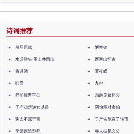
诗词推荐
吊屈原赋
陋室铭
水调歌头·重上井冈山
西塞山怀古
将进酒
夏夜叹
咏雪
九辩
师旷撞晋平公
扁鹊见蔡桓公
子产却楚逆女以兵
阴饴甥对秦伯
驹支不屈于晋
子产告范宣子轻币
季梁谏追楚师
寺人披见文公