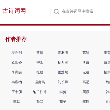
古诗词网
作者推荐
左丘明
曹操
陶渊明
苏轼
辛
欧阳修
柳永
杨万里
李白
白
李商隐
杜牧
孟浩然
元稹
柳
韦应物
温庭筠
刘长卿
高适
魏
王十朋
纳兰性德
李贺
屈原
韩
李耳
孙武
荀子
李斯
孔