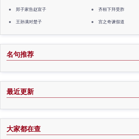
郑子家告赵宣子
齐桓下拜受胙
王孙满对楚子
宫之奇谏假道
名句推荐
最近更新
大家都在查