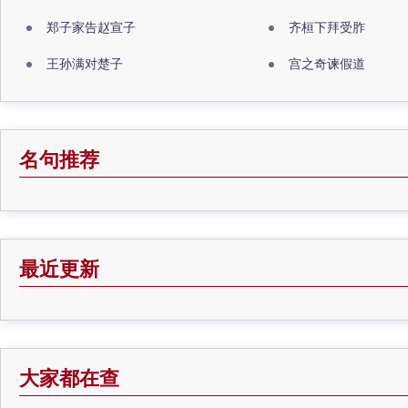
郑子家告赵宣子
齐桓下拜受胙
王孙满对楚子
宫之奇谏假道
名句推荐
最近更新
大家都在查