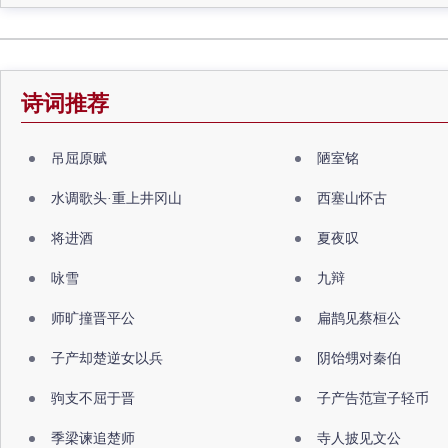
诗词推荐
吊屈原赋
陋室铭
水调歌头·重上井冈山
西塞山怀古
将进酒
夏夜叹
咏雪
九辩
师旷撞晋平公
扁鹊见蔡桓公
子产却楚逆女以兵
阴饴甥对秦伯
驹支不屈于晋
子产告范宣子轻币
季梁谏追楚师
寺人披见文公