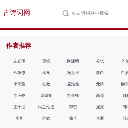
古诗词网
作者推荐
左丘明
曹操
陶渊明
苏轼
辛
欧阳修
柳永
杨万里
李白
白
李商隐
杜牧
孟浩然
元稹
柳
韦应物
温庭筠
刘长卿
高适
魏
王十朋
纳兰性德
李贺
屈原
韩
李耳
孙武
荀子
李斯
孔