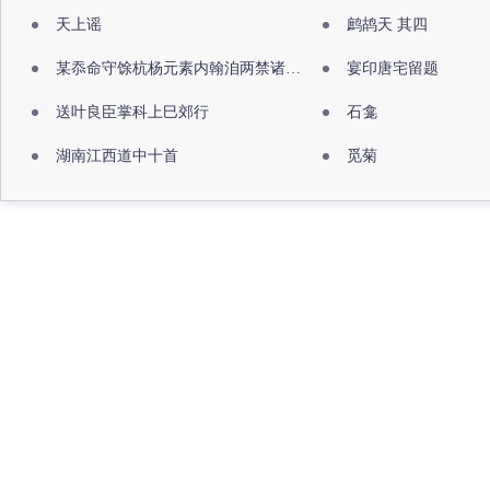
天上谣
鹧鸪天 其四
某忝命守馀杭杨元素内翰洎两禁诸公出祖佛寺
宴印唐宅留题
送叶良臣掌科上巳郊行
石龛
湖南江西道中十首
觅菊